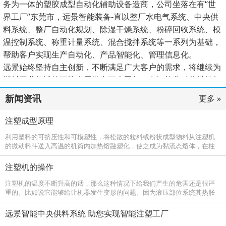
务为一体的塑胶成型自动化辅助设备造商，公司坐落在有“世
界工厂”东莞市，远景智能装备-直以整厂水电气系统、中央供
料系统、整厂自动化规划、除湿干燥系统、粉碎回收系统、模
温控制系统、称重计量系统、混合搅拌系统等一系列为基础，
帮助客户实现生产自动化、产品智能化、管理信息化。
远景始终坚持自主创新，不断满足广大客户的需求，将继续为
塑料工业领域的更快发展做出更大贡献，在智能化时代继续杨
帆启航、谱写新的篇章。
新闻资讯
更多 »
注塑成型原理
利用塑料的可挤压性和可模塑性，将松散的粒料或粉状成型物料从注塑机
的微动料斗送入高温的机筒内加热熔融塑化，使之成为黏流态熔体，在柱
塞或螺杆的高压推动下，以很大的流速通过机筒前端的喷嘴注塑进入温度
较低的闭
注塑机的操作
注塑机的温度不断升高的话，那么这种情况下给我们产生的危害还是很严
重的。比如说它能够给让机器发生变形的问题。因为液压部位系统其热胀
系数如果不同的话，那么它的间隙也会相应的产生变化，这样会有操作系
统动作失
远景智能中央供料系统 助您实现智能注塑工厂